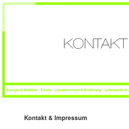
Energie & Mobilität
Kirche
Landwirtschaft & Ernährung
Lebensstile & 
Zum Inhalt wechseln
Zum sekundären Inhalt wechseln
Hauptmenü
Kontakt & Impressum